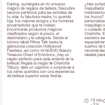
Darling, sumérgete en mi universo 
¿Has soñado
mágico de regalos de belleza. Descubre 
maquillador 
tesoros perfectos para las estrellas de 
tratamientos
tu vida: tu fabulosa madre, tu querida 
los trucos?
hija, tus mejores amigos y los hombres 
personaliza
encantadores que te rodean. 
maquillaje c
Encontrarás productos mágicos 
o cuidado de
clasificados según el precio, el 
Charlotte. E
destinatario y la categoría. Desde el 
secretos se
icónico labial Pillow Talk hasta la 
especialment
glamurosa colección Hollywood 
sueños de b
Flawless, así como mi NUEVO Beauty 
recomendaci
Treasure Chest of Emotions, ¡hay un 
ideales para 
regalo perfecto para cada amante de la 
belleza! Regala la magia de Charlotte 
Tilbury: date un capricho o sorprende a 
tus seres queridos con una experiencia 
de belleza superior estas fiestas.
15 min
- 2 h