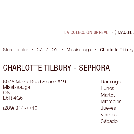
LA COLECCIÓN UNREAL
MAQUIL
/
/
/
/
Store locator
CA
ON
Mississauga
Charlotte Tilbury
CHARLOTTE TILBURY -
SEPHORA
6075 Mavis Road
Space #19
Domingo
Mississauga
Lunes
ON
Martes
L5R 4G6
Miércoles
(289) 814-7740
Jueves
Viernes
Sábado