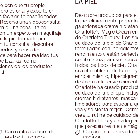
LA PIEL
 con que tu propio 
profesional y experto en 
Descubre productos para el
 faciales te enseñe todos 
la piel clínicamente probado
 Reserva una videoconsulta 
galardonada crema hidratant
da o una consulta de 
Charlotte's Magic Cream en 
on un experto en maquillaje 
de Charlotte Tilbury. Los se
 la piel formado por 
cuidado de la piel de Charlot
n tu consulta, descubre 
formulados con ingredientes
ncillos y pensados 
rendimiento y están perfect
e para hacer realidad tus 
combinados para ser adecu
elleza, así como 
todos los tipos de piel. Cual
ones de los productos 
sea el problema de tu piel, y
ti.
enrojecimiento, hiperpigment
deshidratada, envejecimiento 
Charlotte ha creado product
cuidado de la piel que inclu
cremas hidratantes, mascaril
limpiadores para ayudar a que
vea y se sienta mejor. ¡Comp
crea tu rutina de cuidado de 
Charlotte Tilbury para lograr
que parecen realmente mág
Canjeable a la hora de
Canjeable a la hora de re
realizar tu compra
compra