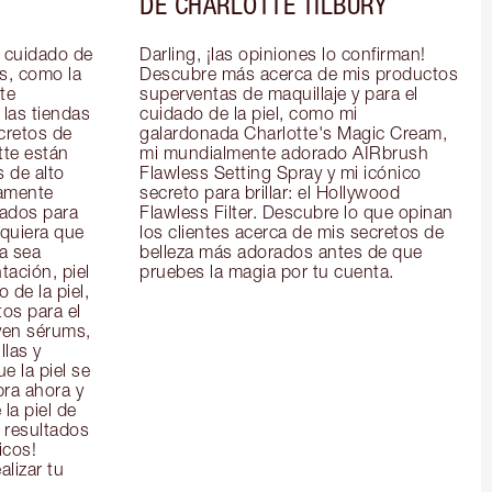
DE CHARLOTTE TILBURY
 cuidado de 
Darling, ¡las opiniones lo confirman! 
s, como la 
Descubre más acerca de mis productos 
e 
superventas de maquillaje y para el 
las tiendas 
cuidado de la piel, como mi 
cretos de 
galardonada Charlotte's Magic Cream, 
te están 
mi mundialmente adorado AIRbrush 
 de alto 
Flawless Setting Spray y mi icónico 
amente 
secreto para brillar: el Hollywood 
ados para 
Flawless Filter. Descubre lo que opinan 
quiera que 
los clientes acerca de mis secretos de 
a sea 
belleza más adorados antes de que 
ación, piel 
pruebes la magia por tu cuenta.
de la piel, 
os para el 
yen sérums, 
las y 
 la piel se 
ra ahora y 
la piel de 
 resultados 
icos!
alizar tu