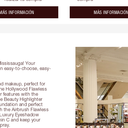
about the
MÁS INFORMACIÓN
MÁS INFORMACIÓ
Mississauga! Your
 an easy-to-choose, easy-
nd makeup, perfect for
 the Hollywood Flawless
ur features with the
 Beauty Highlighter
undation and perfect
th the Airbrush Flawless
e Luxury Eyeshadow
amin C and keep your
pray.