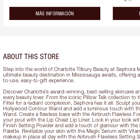
about the
MÁS INFORMACIÓN
ABOUT THIS STORE
Step into the world of Charlotte Tilbury Beauty at Sephora 
ultimate beauty destination in Mississauga awaits, offering
to-use, easy-to-gift experience.
Discover Charlotte’s award-winning, best-selling skincare a
every beauty lover. From the iconic Pillow Talk collection to
Filter for a radiant complexion, Sephora has it all. Sculpt yo
Hollywood Contour Wand and add a luminous touch with the
Wand. Create a flawless base with the Airbrush Flawless Fo
your pout with the Lip Cheat Lip Liner. Lock in your look wi
Finish Setting Powder and add a touch of glamour with th
Palette. Revitalize your skin with the Magic Serum with Vit
makeup in place all day with the Airbrush Flawless Setting S