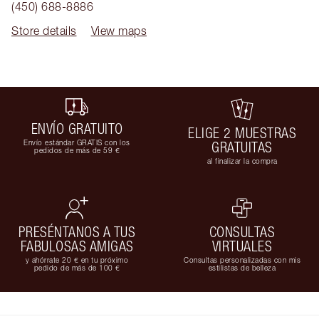
(450) 688-8886
Store details
View maps
ENVÍO GRATUITO
ELIGE 2 MUESTRAS
Envío estándar GRATIS con los
GRATUITAS
pedidos de más de 59 €
al finalizar la compra
PRESÉNTANOS A TUS
CONSULTAS
FABULOSAS AMIGAS
VIRTUALES
y ahórrate 20 € en tu próximo
Consultas personalizadas con mis
pedido de más de 100 €
estilistas de belleza