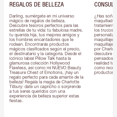
REGALOS DE BELLEZA
CONSULT
Darling, sumérgete en mi universo 
¿Has soñado
mágico de regalos de belleza. 
maquillador 
Descubre tesoros perfectos para las 
tratamientos
estrellas de tu vida: tu fabulosa madre, 
los trucos?
tu querida hija, tus mejores amigos y 
personaliza
los hombres encantadores que te 
maquillaje c
rodean. Encontrarás productos 
maquillaje o
mágicos clasificados según el precio, 
por Charlott
el destinatario y la categoría. Desde el 
descubre sec
icónico labial Pillow Talk hasta la 
pensados es
glamurosa colección Hollywood 
realidad tus
Flawless, así como mi NUEVO Beauty 
como recom
Treasure Chest of Emotions, ¡hay un 
productos id
regalo perfecto para cada amante de la 
belleza! Regala la magia de Charlotte 
Tilbury: date un capricho o sorprende 
a tus seres queridos con una 
experiencia de belleza superior estas 
fiestas.