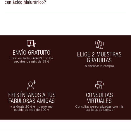
con ácido hialurónico?
ENVÍO GRATUITO
ELIGE 2 MUESTRAS
Envío estándar GRATIS con los
GRATUITAS
pedidos de más de 59 €
al finalizar la compra
PRESÉNTANOS A TUS
CONSULTAS
FABULOSAS AMIGAS
VIRTUALES
y ahórrate 20 € en tu próximo
Consultas personalizadas con mis
pedido de más de 100 €
estilistas de belleza