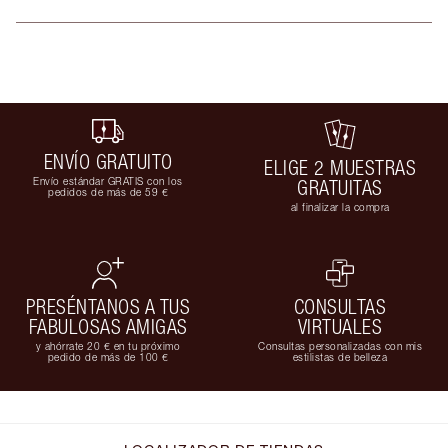
ENVÍO GRATUITO
ELIGE 2 MUESTRAS
Envío estándar GRATIS con los
GRATUITAS
pedidos de más de 59 €
al finalizar la compra
PRESÉNTANOS A TUS
CONSULTAS
FABULOSAS AMIGAS
VIRTUALES
y ahórrate 20 € en tu próximo
Consultas personalizadas con mis
pedido de más de 100 €
estilistas de belleza