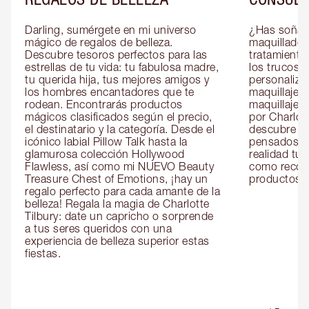
Darling, sumérgete en mi universo 
¿Has soñado
mágico de regalos de belleza. 
maquillador 
Descubre tesoros perfectos para las 
tratamientos
estrellas de tu vida: tu fabulosa madre, 
los trucos?
tu querida hija, tus mejores amigos y 
personaliza
los hombres encantadores que te 
maquillaje c
rodean. Encontrarás productos 
maquillaje o
mágicos clasificados según el precio, 
por Charlott
el destinatario y la categoría. Desde el 
descubre sec
icónico labial Pillow Talk hasta la 
pensados es
glamurosa colección Hollywood 
realidad tus
Flawless, así como mi NUEVO Beauty 
como recom
Treasure Chest of Emotions, ¡hay un 
productos id
regalo perfecto para cada amante de la 
belleza! Regala la magia de Charlotte 
Tilbury: date un capricho o sorprende 
a tus seres queridos con una 
experiencia de belleza superior estas 
fiestas.