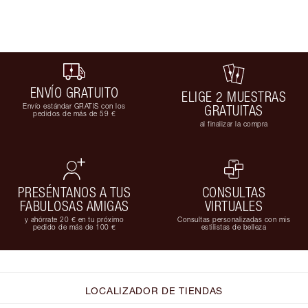
ENVÍO GRATUITO
ELIGE 2 MUESTRAS
Envío estándar GRATIS con los
GRATUITAS
pedidos de más de 59 €
al finalizar la compra
PRESÉNTANOS A TUS
CONSULTAS
FABULOSAS AMIGAS
VIRTUALES
y ahórrate 20 € en tu próximo
Consultas personalizadas con mis
pedido de más de 100 €
estilistas de belleza
LOCALIZADOR DE TIENDAS