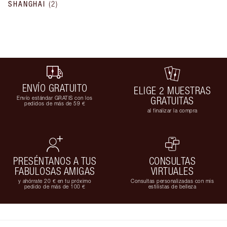
SHANGHAI
(
2
)
ENVÍO GRATUITO
ELIGE 2 MUESTRAS
Envío estándar GRATIS con los
GRATUITAS
pedidos de más de 59 €
al finalizar la compra
PRESÉNTANOS A TUS
CONSULTAS
FABULOSAS AMIGAS
VIRTUALES
y ahórrate 20 € en tu próximo
Consultas personalizadas con mis
pedido de más de 100 €
estilistas de belleza