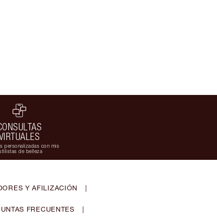
CONSULTAS
VIRTUALES
s personalizadas con mis
stilistas de belleza
ORES Y AFILIZACIÓN
|
UNTAS FRECUENTES
|