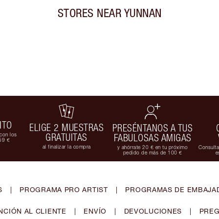
STORES NEAR
YUNNAN
ITO
ELIGE 2 MUESTRAS
PRESÉNTANOS A TUS
con los
GRATUITAS
FABULOSAS AMIGAS
59 €
al finalizar la compra
y ahórrate 20 € en tu próximo
Consulta
pedido de más de 100 €
e
S
|
PROGRAMA PRO ARTIST
|
PROGRAMAS DE EMBAJAD
NCIÓN AL CLIENTE
|
ENVÍO
|
DEVOLUCIONES
|
PREG