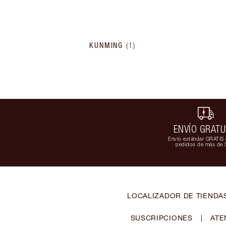
KUNMING
(
1
)
ENVÍO GRATU
Envío estándar GRATIS 
pedidos de más de 
LOCALIZADOR DE TIENDA
SUSCRIPCIONES
|
ATE