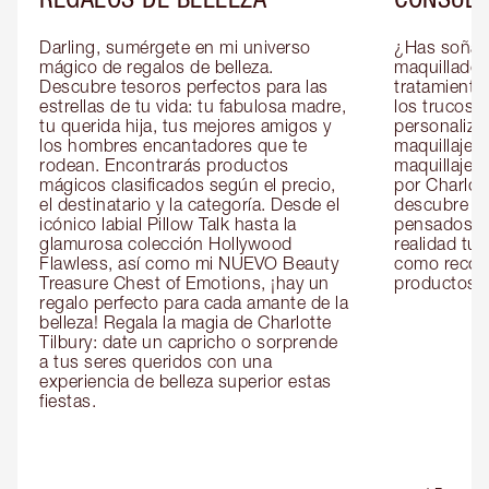
Darling, sumérgete en mi universo 
¿Has soñado
mágico de regalos de belleza. 
maquillador 
Descubre tesoros perfectos para las 
tratamientos
estrellas de tu vida: tu fabulosa madre, 
los trucos?
tu querida hija, tus mejores amigos y 
personaliza
los hombres encantadores que te 
maquillaje c
rodean. Encontrarás productos 
maquillaje o
mágicos clasificados según el precio, 
por Charlott
el destinatario y la categoría. Desde el 
descubre sec
icónico labial Pillow Talk hasta la 
pensados es
glamurosa colección Hollywood 
realidad tus
Flawless, así como mi NUEVO Beauty 
como recom
Treasure Chest of Emotions, ¡hay un 
productos id
regalo perfecto para cada amante de la 
belleza! Regala la magia de Charlotte 
Tilbury: date un capricho o sorprende 
a tus seres queridos con una 
experiencia de belleza superior estas 
fiestas.