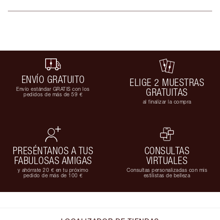
ENVÍO GRATUITO
ELIGE 2 MUESTRAS
Envío estándar GRATIS con los
GRATUITAS
pedidos de más de 59 €
al finalizar la compra
PRESÉNTANOS A TUS
CONSULTAS
FABULOSAS AMIGAS
VIRTUALES
y ahórrate 20 € en tu próximo
Consultas personalizadas con mis
pedido de más de 100 €
estilistas de belleza