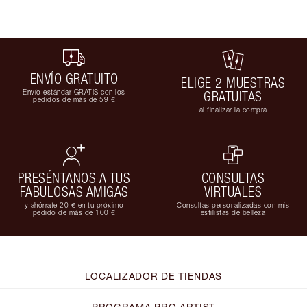
ENVÍO GRATUITO
ELIGE 2 MUESTRAS
Envío estándar GRATIS con los
GRATUITAS
pedidos de más de 59 €
al finalizar la compra
PRESÉNTANOS A TUS
CONSULTAS
FABULOSAS AMIGAS
VIRTUALES
y ahórrate 20 € en tu próximo
Consultas personalizadas con mis
pedido de más de 100 €
estilistas de belleza
LOCALIZADOR DE TIENDAS
PROGRAMA PRO ARTIST