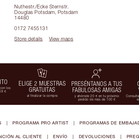
Nuthestr./Ecke Sternstr.
Douglas Potsdam
,
Potsdam
14480
0172 7455131
Store details
View maps
ITO
ELIGE 2 MUESTRAS
PRESÉNTANOS A TUS
con los
GRATUITAS
FABULOSAS AMIGAS
59 €
al finalizar la compra
y ahórrate 20 € en tu próximo
Consulta
pedido de más de 100 €
e
S
|
PROGRAMA PRO ARTIST
|
PROGRAMAS DE EMBAJAD
NCIÓN AL CLIENTE
|
ENVÍO
|
DEVOLUCIONES
|
PREG