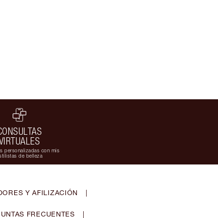
CONSULTAS
VIRTUALES
s personalizadas con mis
stilistas de belleza
ORES Y AFILIZACIÓN
|
UNTAS FRECUENTES
|