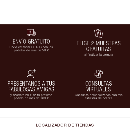
ENVÍO GRATUITO
ELIGE 2 MUESTRAS
Envío estándar GRATIS con los
GRATUITAS
pedidos de más de 59 €
al finalizar la compra
PRESÉNTANOS A TUS
CONSULTAS
FABULOSAS AMIGAS
VIRTUALES
y ahórrate 20 € en tu próximo
Consultas personalizadas con mis
pedido de más de 100 €
estilistas de belleza
LOCALIZADOR DE TIENDAS