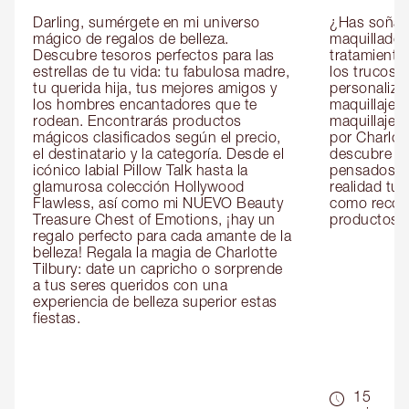
Darling, sumérgete en mi universo 
¿Has soñado
mágico de regalos de belleza. 
maquillador 
Descubre tesoros perfectos para las 
tratamientos
estrellas de tu vida: tu fabulosa madre, 
los trucos?
tu querida hija, tus mejores amigos y 
personaliza
los hombres encantadores que te 
maquillaje c
rodean. Encontrarás productos 
maquillaje o
mágicos clasificados según el precio, 
por Charlott
el destinatario y la categoría. Desde el 
descubre sec
icónico labial Pillow Talk hasta la 
pensados es
glamurosa colección Hollywood 
realidad tus
Flawless, así como mi NUEVO Beauty 
como recom
Treasure Chest of Emotions, ¡hay un 
productos id
regalo perfecto para cada amante de la 
belleza! Regala la magia de Charlotte 
Tilbury: date un capricho o sorprende 
a tus seres queridos con una 
experiencia de belleza superior estas 
fiestas.
15