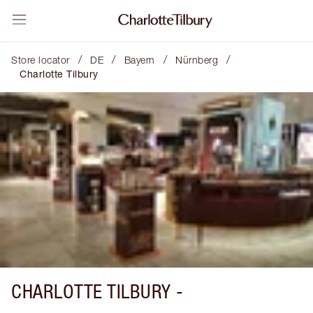
/
/
/
/
Store locator
DE
Bayern
Nürnberg
Charlotte Tilbury
CHARLOTTE TILBURY -