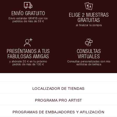
ENVÍO GRATUITO
ELIGE 2 MUESTRAS
Envío estándar GRATIS con los
GRATUITAS
pedidos de más de 59 €
al finalizar la compra
PRESÉNTANOS A TUS
CONSULTAS
FABULOSAS AMIGAS
VIRTUALES
y ahórrate 20 € en tu próximo
Consultas personalizadas con mis
pedido de más de 100 €
estilistas de belleza
LOCALIZADOR DE TIENDAS
PROGRAMA PRO ARTIST
PROGRAMAS DE EMBAJADORES Y AFILIZACIÓN