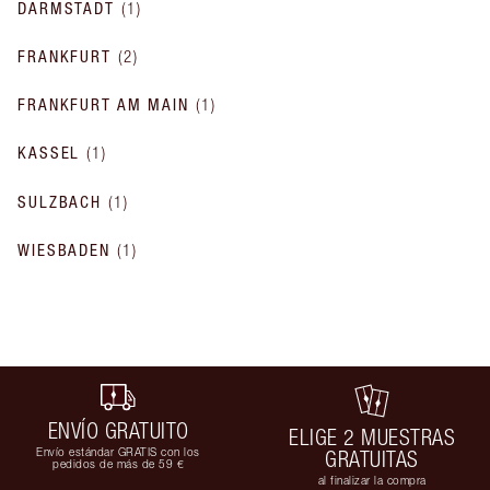
DARMSTADT
(
1
)
FRANKFURT
(
2
)
FRANKFURT AM MAIN
(
1
)
KASSEL
(
1
)
SULZBACH
(
1
)
WIESBADEN
(
1
)
ENVÍO GRATUITO
ELIGE 2 MUESTRAS
Envío estándar GRATIS con los
GRATUITAS
pedidos de más de 59 €
al finalizar la compra