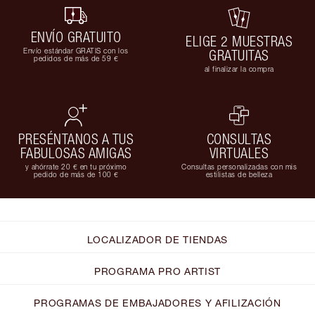
ENVÍO GRATUITO
ELIGE 2 MUESTRAS
Envío estándar GRATIS con los
GRATUITAS
pedidos de más de 59 €
al finalizar la compra
PRESÉNTANOS A TUS
CONSULTAS
FABULOSAS AMIGAS
VIRTUALES
y ahórrate 20 € en tu próximo
Consultas personalizadas con mis
pedido de más de 100 €
estilistas de belleza
LOCALIZADOR DE TIENDAS
PROGRAMA PRO ARTIST
PROGRAMAS DE EMBAJADORES Y AFILIZACIÓN