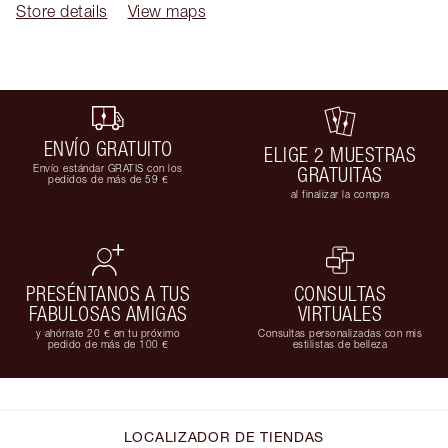
Store details
View maps
ENVÍO GRATUITO
ELIGE 2 MUESTRAS
Envío estándar GRATIS con los
GRATUITAS
pedidos de más de 59 €
al finalizar la compra
PRESÉNTANOS A TUS
CONSULTAS
FABULOSAS AMIGAS
VIRTUALES
y ahórrate 20 € en tu próximo
Consultas personalizadas con mis
pedido de más de 100 €
estilistas de belleza
LOCALIZADOR DE TIENDAS