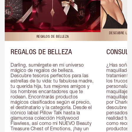
DESCUBRE LAS 
REGALOS DE BELLEZA
REGALOS DE BELLEZA
CONSULT
Darling, sumérgete en mi universo 
¿Has soñado
mágico de regalos de belleza. 
maquillador 
Descubre tesoros perfectos para las 
tratamientos
estrellas de tu vida: tu fabulosa madre, 
los trucos?
tu querida hija, tus mejores amigos y 
personaliza
los hombres encantadores que te 
maquillaje c
rodean. Encontrarás productos 
maquillaje o
mágicos clasificados según el precio, 
por Charlott
el destinatario y la categoría. Desde el 
descubre sec
icónico labial Pillow Talk hasta la 
pensados es
glamurosa colección Hollywood 
realidad tus
Flawless, así como mi NUEVO Beauty 
como recom
Treasure Chest of Emotions, ¡hay un 
productos id