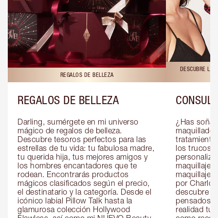
DESCUBRE LAS 
REGALOS DE BELLEZA
REGALOS DE BELLEZA
CONSULT
Darling, sumérgete en mi universo 
¿Has soñado
mágico de regalos de belleza. 
maquillador 
Descubre tesoros perfectos para las 
tratamientos
estrellas de tu vida: tu fabulosa madre, 
los trucos?
tu querida hija, tus mejores amigos y 
personaliza
los hombres encantadores que te 
maquillaje c
rodean. Encontrarás productos 
maquillaje o
mágicos clasificados según el precio, 
por Charlott
el destinatario y la categoría. Desde el 
descubre sec
icónico labial Pillow Talk hasta la 
pensados es
glamurosa colección Hollywood 
realidad tus