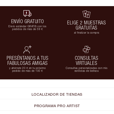
ENVÍO GRATUITO
ELIGE 2 MUESTRAS
Envío estándar GRATIS con los
GRATUITAS
pedidos de más de 59 €
al finalizar la compra
PRESÉNTANOS A TUS
CONSULTAS
FABULOSAS AMIGAS
VIRTUALES
y ahórrate 20 € en tu próximo
Consultas personalizadas con mis
pedido de más de 100 €
estilistas de belleza
LOCALIZADOR DE TIENDAS
PROGRAMA PRO ARTIST