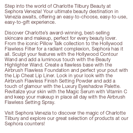
Step into the world of Charlotte Tilbury Beauty at
Sephora Venezia! Your ultimate beauty destination in
Venezia awaits, offering an easy-to-choose, easy-to-use,
easy-to-gift experience.
Discover Charlotte’s award-winning, best-selling
skincare and makeup, perfect for every beauty lover.
From the iconic Pillow Talk collection to the Hollywood
Flawless Filter for a radiant complexion, Sephora has it
all. Sculpt your features with the Hollywood Contour
Wand and add a luminous touch with the Beauty
Highlighter Wand. Create a flawless base with the
Airbrush Flawless Foundation and perfect your pout with
the Lip Cheat Lip Liner. Lock in your look with the
Airbrush Flawless Finish Setting Powder and add a
touch of glamour with the Luxury Eyeshadow Palette.
Revitalize your skin with the Magic Serum with Vitamin C
and keep your makeup in place all day with the Airbrush
Flawless Setting Spray.
Visit Sephora Venezia to discover the magic of Charlotte
Tilbury and explore our great selection of products at our
Sephora counters!