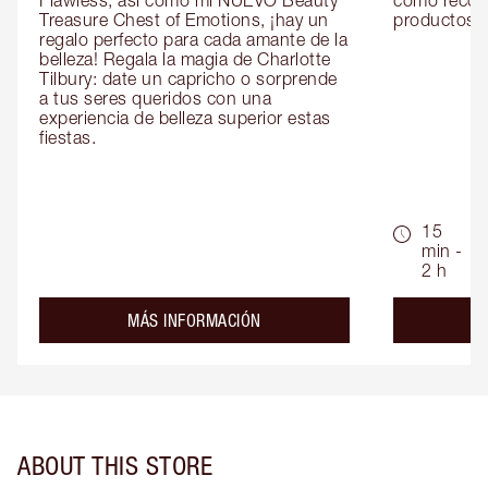
Flawless, así como mi NUEVO Beauty 
como recom
Treasure Chest of Emotions, ¡hay un 
productos id
regalo perfecto para cada amante de la 
belleza! Regala la magia de Charlotte 
Tilbury: date un capricho o sorprende 
a tus seres queridos con una 
experiencia de belleza superior estas 
fiestas.
15
min -
2 h
about the
MÁS INFORMACIÓN
ABOUT THIS STORE