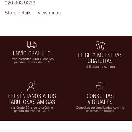
020 808 9333
Store details
View maps
ENVÍO GRATUITO
ELIGE 2 MUESTRAS
Envío estándar GRATIS con los
GRATUITAS
pedidos de más de 59 €
al finalizar la compra
PRESÉNTANOS A TUS
CONSULTAS
FABULOSAS AMIGAS
VIRTUALES
y ahórrate 20 € en tu próximo
Consultas personalizadas con mis
pedido de más de 100 €
estilistas de belleza