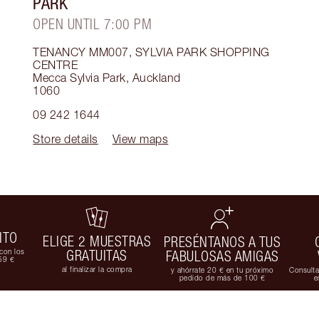
PARK
OPEN UNTIL 7:00 PM
TENANCY MM007, SYLVIA PARK SHOPPING
CENTRE
Mecca Sylvia Park
,
Auckland
1060
09 242 1644
Store details
View maps
ITO
ELIGE 2 MUESTRAS
PRESÉNTANOS A TUS
con los
GRATUITAS
FABULOSAS AMIGAS
59 €
al finalizar la compra
y ahórrate 20 € en tu próximo
Consulta
pedido de más de 100 €
e