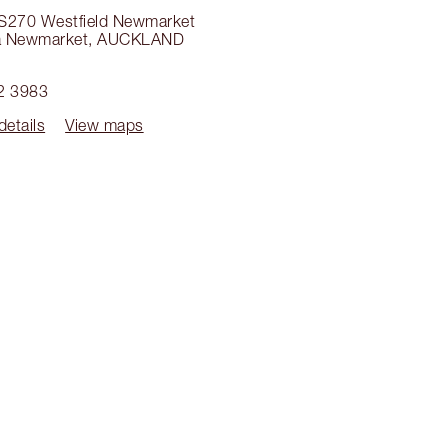
S270 Westfield Newmarket
 Newmarket
,
AUCKLAND
2 3983
details
View maps