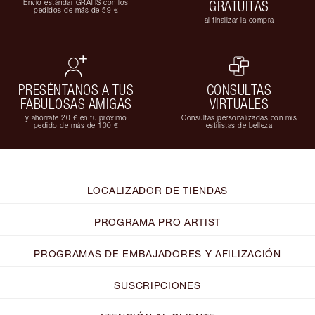
Envío estándar GRATIS con los
GRATUITAS
pedidos de más de 59 €
al finalizar la compra
PRESÉNTANOS A TUS
CONSULTAS
FABULOSAS AMIGAS
VIRTUALES
y ahórrate 20 € en tu próximo
Consultas personalizadas con mis
pedido de más de 100 €
estilistas de belleza
LOCALIZADOR DE TIENDAS
PROGRAMA PRO ARTIST
PROGRAMAS DE EMBAJADORES Y AFILIZACIÓN
SUSCRIPCIONES