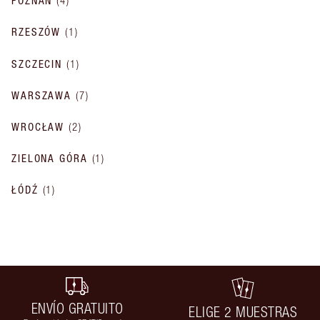
POZNAŃ
(
4
)
RZESZÓW
(
1
)
SZCZECIN
(
1
)
WARSZAWA
(
7
)
WROCŁAW
(
2
)
ZIELONA GÓRA
(
1
)
ŁÓDŹ
(
1
)
ENVÍO GRATUITO
ELIGE 2 MUESTRAS