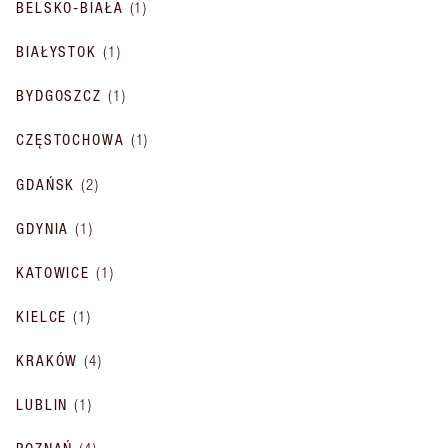
BELSKO-BIAŁA
(
1
)
BIAŁYSTOK
(
1
)
BYDGOSZCZ
(
1
)
CZĘSTOCHOWA
(
1
)
GDAŃSK
(
2
)
GDYNIA
(
1
)
KATOWICE
(
1
)
KIELCE
(
1
)
KRAKÓW
(
4
)
LUBLIN
(
1
)