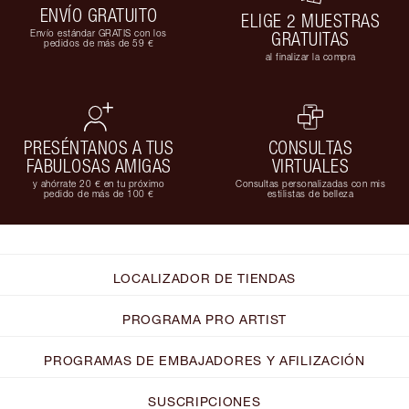
ENVÍO GRATUITO
ELIGE 2 MUESTRAS
Envío estándar GRATIS con los
GRATUITAS
pedidos de más de 59 €
al finalizar la compra
PRESÉNTANOS A TUS
CONSULTAS
FABULOSAS AMIGAS
VIRTUALES
y ahórrate 20 € en tu próximo
Consultas personalizadas con mis
pedido de más de 100 €
estilistas de belleza
LOCALIZADOR DE TIENDAS
PROGRAMA PRO ARTIST
PROGRAMAS DE EMBAJADORES Y AFILIZACIÓN
SUSCRIPCIONES