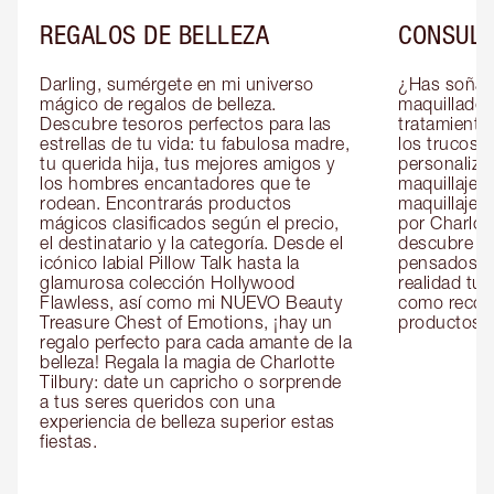
REGALOS DE BELLEZA
CONSULT
Darling, sumérgete en mi universo 
¿Has soñado
mágico de regalos de belleza. 
maquillador 
Descubre tesoros perfectos para las 
tratamientos
estrellas de tu vida: tu fabulosa madre, 
los trucos?
tu querida hija, tus mejores amigos y 
personaliza
los hombres encantadores que te 
maquillaje c
rodean. Encontrarás productos 
maquillaje o
mágicos clasificados según el precio, 
por Charlott
el destinatario y la categoría. Desde el 
descubre sec
icónico labial Pillow Talk hasta la 
pensados es
glamurosa colección Hollywood 
realidad tus
Flawless, así como mi NUEVO Beauty 
como recom
Treasure Chest of Emotions, ¡hay un 
productos id
regalo perfecto para cada amante de la 
belleza! Regala la magia de Charlotte 
Tilbury: date un capricho o sorprende 
a tus seres queridos con una 
experiencia de belleza superior estas 
fiestas.