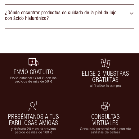
¿Dónde encontrar productos de cuidado de la piel de lujo
con ácido hialurónico?
ENVÍO GRATUITO
ELIGE 2 MUESTRAS
Envío estándar GRATIS con los
GRATUITAS
pedidos de más de 59 €
al finalizar la compra
PRESÉNTANOS A TUS
CONSULTAS
FABULOSAS AMIGAS
VIRTUALES
y ahórrate 20 € en tu próximo
Consultas personalizadas con mis
pedido de más de 100 €
estilistas de belleza