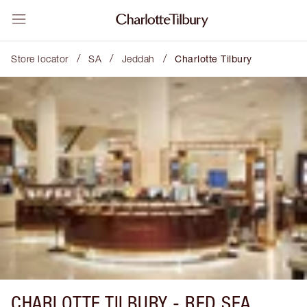
/
/
/
Store locator
SA
Jeddah
Charlotte Tilbury
CHARLOTTE TILBURY -
RED SEA