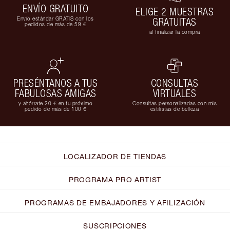
ENVÍO GRATUITO
ELIGE 2 MUESTRAS
Envío estándar GRATIS con los
GRATUITAS
pedidos de más de 59 €
al finalizar la compra
PRESÉNTANOS A TUS
CONSULTAS
FABULOSAS AMIGAS
VIRTUALES
y ahórrate 20 € en tu próximo
Consultas personalizadas con mis
pedido de más de 100 €
estilistas de belleza
LOCALIZADOR DE TIENDAS
PROGRAMA PRO ARTIST
PROGRAMAS DE EMBAJADORES Y AFILIZACIÓN
SUSCRIPCIONES