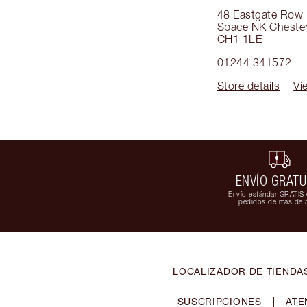
48 Eastgate Row
Space NK Cheste
CH1 1LE
01244 341572
Store details
Vi
ENVÍO GRATU
Envío estándar GRATIS 
pedidos de más de 
LOCALIZADOR DE TIENDA
SUSCRIPCIONES
|
ATE