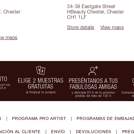
34-38 Eastgate Street
r
,
Chester
HBeauty Chester
,
Chester
CH1 1LF
Store details
View maps
ew maps
ITO
ELIGE 2 MUESTRAS
PRESÉNTANOS A TUS
con los
GRATUITAS
FABULOSAS AMIGAS
59 €
al finalizar la compra
y ahórrate 20 € en tu próximo
Consulta
pedido de más de 100 €
e
S
|
PROGRAMA PRO ARTIST
|
PROGRAMAS DE EMBAJAD
NCIÓN AL CLIENTE
|
ENVÍO
|
DEVOLUCIONES
|
PREG