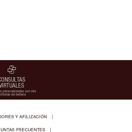
CONSULTAS
VIRTUALES
s personalizadas con mis
stilistas de belleza
ORES Y AFILIZACIÓN
|
UNTAS FRECUENTES
|