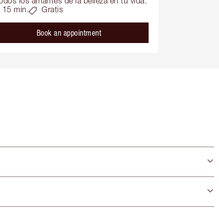
odos los amantes de la belleza en tu vida.
15 min.
Gratis
Book an appointment