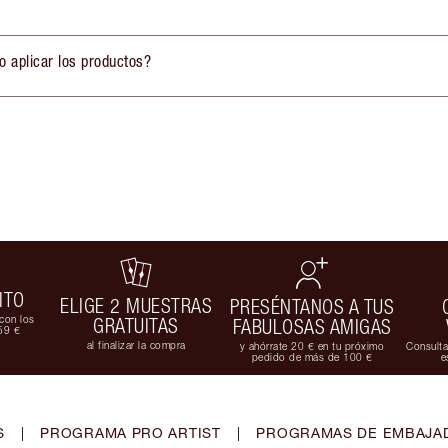
 aplicar los productos?
ITO
ELIGE 2 MUESTRAS
PRESÉNTANOS A TUS
con los
GRATUITAS
FABULOSAS AMIGAS
59 €
al finalizar la compra
y ahórrate 20 € en tu próximo
Consulta
pedido de más de 100 €
e
S
|
PROGRAMA PRO ARTIST
|
PROGRAMAS DE EMBAJAD