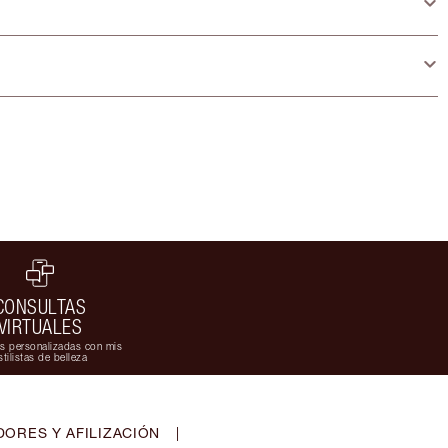
CONSULTAS
VIRTUALES
s personalizadas con mis
stilistas de belleza
ORES Y AFILIZACIÓN
|