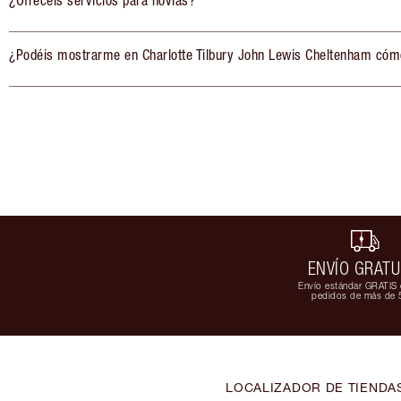
¿Ofrecéis servicios para novias?
¿Podéis mostrarme en Charlotte Tilbury John Lewis Cheltenham cómo
ENVÍO GRATU
Envío estándar GRATIS 
pedidos de más de 
LOCALIZADOR DE TIENDA