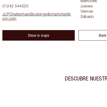
Miércoles
01242 544020
Jueves
Viernes
JLPCheltenhamBookings@charlottetilb
Sábado
ury.com
Show in maps
Book
DESCUBRE NUESTR