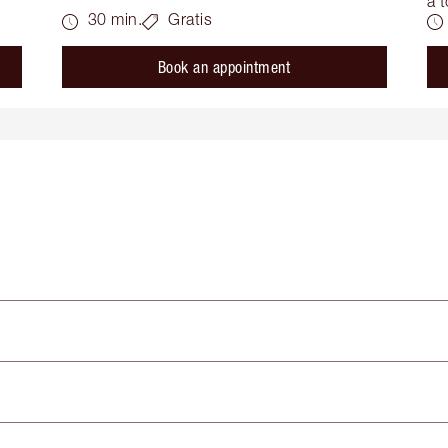
a t
30 min.
Gratis
Book an appointment