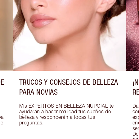
DE
TRUCOS Y CONSEJOS DE BELLEZA
¡
PARA NOVIAS
R
Mis EXPERTOS EN BELLEZA NUPCIAL te 
Dar
ayudarán a hacer realidad tus sueños de 
co
a 
belleza y responderán a todas tus 
exp
e 
preguntas.
en
se
De