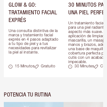
GLOW & GO:
30 MINUTOS PAR
TRATAMIENTO FACIAL
UNA PIEL PERFE
EXPRÉS
Un tratamiento facial e
para una piel radiante 
Una consulta distintiva de la 
aspecto más suave. In
marca y tratamiento facial 
aplicación de limpiador
exprés en 4 pasos adaptado 
mascarilla, un masaje 
a tu tipo de piel y a tus 
manos y brazos, adem
necesidades para revitalizar 
una base de maquillaje
la piel al instante.
cobertura perfecta par
cutis con un acabado 
impecable.
15 Minutos
Gratuito
30 Minutes
Can
POTENCIA TU RUTINA