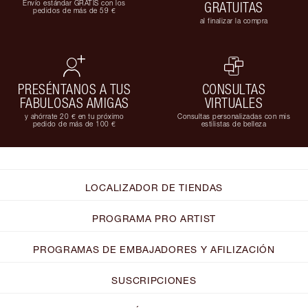
Envío estándar GRATIS con los
GRATUITAS
pedidos de más de 59 €
al finalizar la compra
PRESÉNTANOS A TUS
CONSULTAS
FABULOSAS AMIGAS
VIRTUALES
y ahórrate 20 € en tu próximo
Consultas personalizadas con mis
pedido de más de 100 €
estilistas de belleza
LOCALIZADOR DE TIENDAS
PROGRAMA PRO ARTIST
PROGRAMAS DE EMBAJADORES Y AFILIZACIÓN
SUSCRIPCIONES