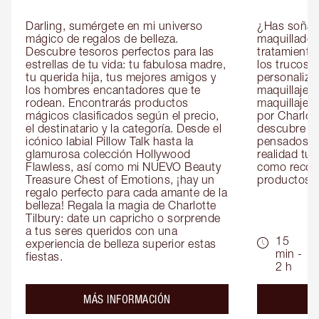
Darling, sumérgete en mi universo 
¿Has soñado
mágico de regalos de belleza. 
maquillador 
Descubre tesoros perfectos para las 
tratamientos
estrellas de tu vida: tu fabulosa madre, 
los trucos?
tu querida hija, tus mejores amigos y 
personaliza
los hombres encantadores que te 
maquillaje c
rodean. Encontrarás productos 
maquillaje o
mágicos clasificados según el precio, 
por Charlott
el destinatario y la categoría. Desde el 
descubre sec
icónico labial Pillow Talk hasta la 
pensados es
glamurosa colección Hollywood 
realidad tus
Flawless, así como mi NUEVO Beauty 
como recom
Treasure Chest of Emotions, ¡hay un 
productos id
regalo perfecto para cada amante de la 
belleza! Regala la magia de Charlotte 
Tilbury: date un capricho o sorprende 
a tus seres queridos con una 
15
experiencia de belleza superior estas 
min -
fiestas.
2 h
about the
MÁS INFORMACIÓN