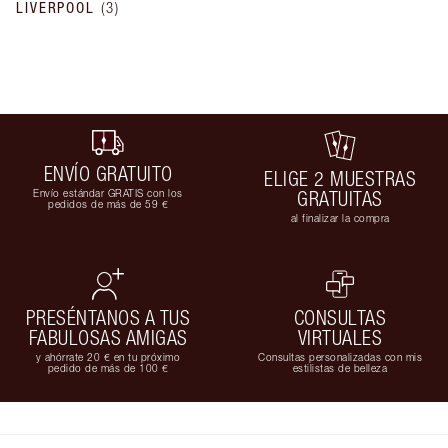
LIVERPOOL
(
3
)
ENVÍO GRATUITO
ELIGE 2 MUESTRAS
Envío estándar GRATIS con los
GRATUITAS
pedidos de más de 59 €
al finalizar la compra
PRESÉNTANOS A TUS
CONSULTAS
FABULOSAS AMIGAS
VIRTUALES
y ahórrate 20 € en tu próximo
Consultas personalizadas con mis
pedido de más de 100 €
estilistas de belleza