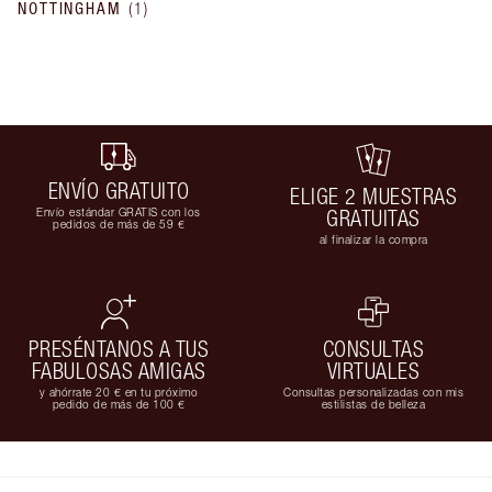
NOTTINGHAM
(
1
)
ENVÍO GRATUITO
ELIGE 2 MUESTRAS
Envío estándar GRATIS con los
GRATUITAS
pedidos de más de 59 €
al finalizar la compra
PRESÉNTANOS A TUS
CONSULTAS
FABULOSAS AMIGAS
VIRTUALES
y ahórrate 20 € en tu próximo
Consultas personalizadas con mis
pedido de más de 100 €
estilistas de belleza