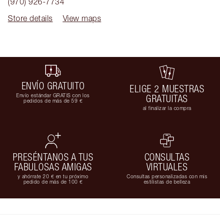
(970) 926-7734
Store details
View maps
ENVÍO GRATUITO
ELIGE 2 MUESTRAS
Envío estándar GRATIS con los
GRATUITAS
pedidos de más de 59 €
al finalizar la compra
PRESÉNTANOS A TUS
CONSULTAS
FABULOSAS AMIGAS
VIRTUALES
y ahórrate 20 € en tu próximo
Consultas personalizadas con mis
pedido de más de 100 €
estilistas de belleza