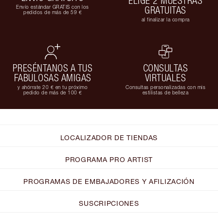
ELIGE 2 MUESTRAS
Envío estándar GRATIS con los
GRATUITAS
pedidos de más de 59 €
al finalizar la compra
PRESÉNTANOS A TUS
CONSULTAS
FABULOSAS AMIGAS
VIRTUALES
y ahórrate 20 € en tu próximo
Consultas personalizadas con mis
pedido de más de 100 €
estilistas de belleza
LOCALIZADOR DE TIENDAS
PROGRAMA PRO ARTIST
PROGRAMAS DE EMBAJADORES Y AFILIZACIÓN
SUSCRIPCIONES