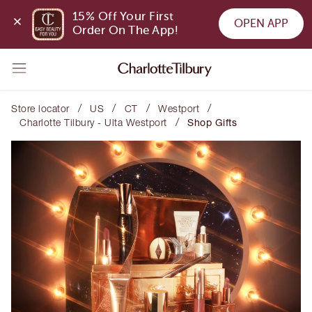
15% Off Your First 
OPEN APP
Order On The App!
/
/
/
/
Store locator
US
CT
Westport
/
Charlotte Tilbury - Ulta Westport
Shop Gifts