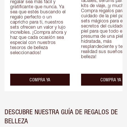
faciales, sérums para o
regalar sea más fácil y 
kits de viaje, ¡y mucho
gratificante que nunca. Ya 
Compra regalos para el
sea que estés buscando el 
cuidado de la piel para 
regalo perfecto o un 
sets mágicos para ella 
capricho para ti, nuestros 
secretos del cuidado d
sets ofrecen un valor y lujo 
piel para que todo el 
increíbles. ¡Compra ahora y 
presuma de una piel 
haz que cada ocasión sea 
hidratada, más 
especial con nuestros 
resplandeciente y tersa
tesoros de belleza 
realidad sus sueños de
seleccionados!
belleza!
COMPRA YA
COMPRA YA
DESCUBRE NUESTRA GUÍA DE REGALOS DE
BELLEZA