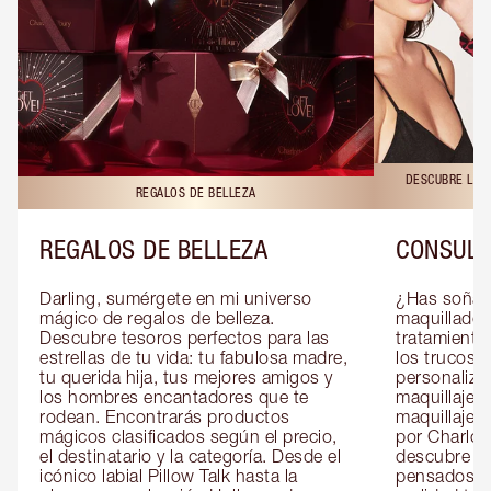
DESCUBRE LAS 
REGALOS DE BELLEZA
REGALOS DE BELLEZA
CONSULT
Darling, sumérgete en mi universo 
¿Has soñado
mágico de regalos de belleza. 
maquillador 
Descubre tesoros perfectos para las 
tratamientos
estrellas de tu vida: tu fabulosa madre, 
los trucos?
tu querida hija, tus mejores amigos y 
personaliza
los hombres encantadores que te 
maquillaje c
rodean. Encontrarás productos 
maquillaje o
mágicos clasificados según el precio, 
por Charlott
el destinatario y la categoría. Desde el 
descubre sec
icónico labial Pillow Talk hasta la 
pensados es