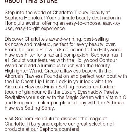
ABOUT THIS STORE
Step into the world of Charlotte Tilbury Beauty at
Sephora Honolulu! Your ultimate beauty destination in
Honolulu awaits, offering an easy-to-choose, easy-to-
use, easy-to-gift experience.
Discover Charlotte’s award-winning, best-selling
skincare and makeup, perfect for every beauty lover.
From the iconic Pillow Talk collection to the Hollywood
Flawless Filter for a radiant complexion, Sephora has it
all. Sculpt your features with the Hollywood Contour
Wand and add a luminous touch with the Beauty
Highlighter Wand. Create a flawless base with the
Airbrush Flawless Foundation and perfect your pout with
the Lip Cheat Lip Liner. Lock in your look with the
Airbrush Flawless Finish Setting Powder and add a
touch of glamour with the Luxury Eyeshadow Palette.
Revitalize your skin with the Magic Serum with Vitamin C
and keep your makeup in place all day with the Airbrush
Flawless Setting Spray.
Visit Sephora Honolulu to discover the magic of
Charlotte Tilbury and explore our great selection of
products at our Sephora counters!