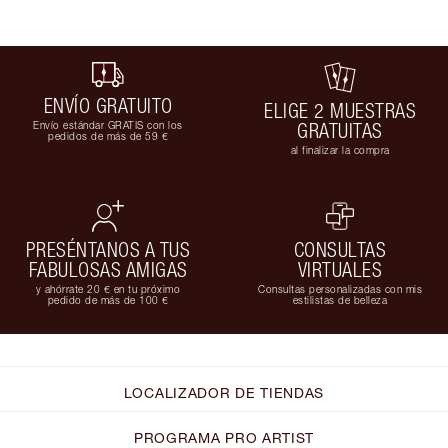
ENVÍO GRATUITO
ELIGE 2 MUESTRAS
Envío estándar GRATIS con los
GRATUITAS
pedidos de más de 59 €
al finalizar la compra
PRESÉNTANOS A TUS
CONSULTAS
FABULOSAS AMIGAS
VIRTUALES
y ahórrate 20 € en tu próximo
Consultas personalizadas con mis
pedido de más de 100 €
estilistas de belleza
LOCALIZADOR DE TIENDAS
PROGRAMA PRO ARTIST