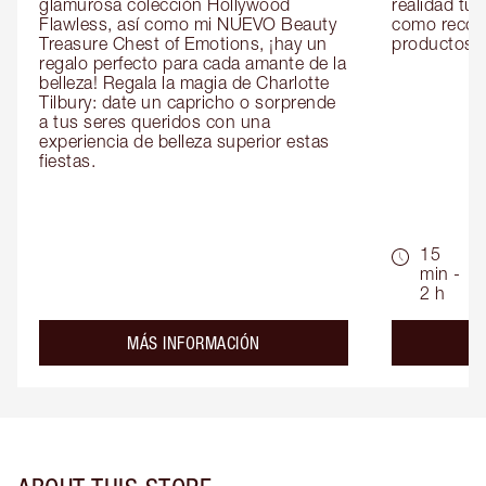
glamurosa colección Hollywood 
realidad tus
Flawless, así como mi NUEVO Beauty 
como recom
Treasure Chest of Emotions, ¡hay un 
productos id
regalo perfecto para cada amante de la 
belleza! Regala la magia de Charlotte 
Tilbury: date un capricho o sorprende 
a tus seres queridos con una 
experiencia de belleza superior estas 
fiestas.
15
min -
2 h
about the
MÁS INFORMACIÓN