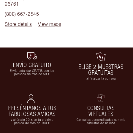
96761
(808) 667-2545
Store details
View maps
ENVÍO GRATUITO
ELIGE 2 MUESTRAS
Envío estándar GRATIS con los
GRATUITAS
pedidos de más de 59 €
al finalizar la compra
PRESÉNTANOS A TUS
CONSULTAS
FABULOSAS AMIGAS
VIRTUALES
y ahórrate 20 € en tu próximo
Consultas personalizadas con mis
pedido de más de 100 €
estilistas de belleza