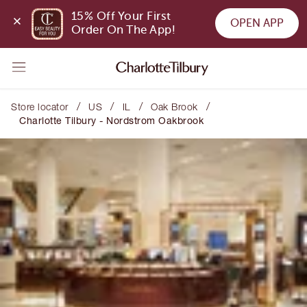
15% Off Your First 
OPEN APP
Order On The App!
/
/
/
/
Store locator
US
IL
Oak Brook
Charlotte Tilbury - Nordstrom Oakbrook