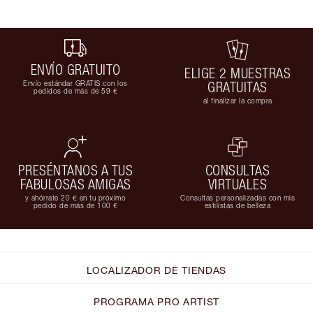
ENVÍO GRATUITO
ELIGE 2 MUESTRAS
Envío estándar GRATIS con los
GRATUITAS
pedidos de más de 59 €
al finalizar la compra
PRESÉNTANOS A TUS
CONSULTAS
FABULOSAS AMIGAS
VIRTUALES
y ahórrate 20 € en tu próximo
Consultas personalizadas con mis
pedido de más de 100 €
estilistas de belleza
LOCALIZADOR DE TIENDAS
PROGRAMA PRO ARTIST