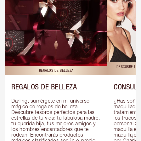
DESCUBRE LAS 
REGALOS DE BELLEZA
REGALOS DE BELLEZA
CONSULT
Darling, sumérgete en mi universo 
¿Has soñado
mágico de regalos de belleza. 
maquillador 
Descubre tesoros perfectos para las 
tratamientos
estrellas de tu vida: tu fabulosa madre, 
los trucos?
tu querida hija, tus mejores amigos y 
personaliza
los hombres encantadores que te 
maquillaje c
rodean. Encontrarás productos 
maquillaje o
mágicos clasificados según el precio, 
por Charlott