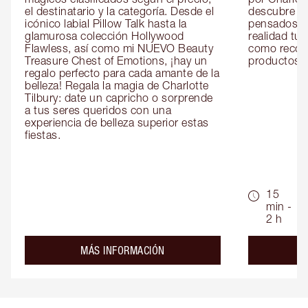
el destinatario y la categoría. Desde el 
descubre sec
icónico labial Pillow Talk hasta la 
pensados es
glamurosa colección Hollywood 
realidad tus
Flawless, así como mi NUEVO Beauty 
como recom
Treasure Chest of Emotions, ¡hay un 
productos id
regalo perfecto para cada amante de la 
belleza! Regala la magia de Charlotte 
Tilbury: date un capricho o sorprende 
a tus seres queridos con una 
experiencia de belleza superior estas 
fiestas.
15
min -
2 h
about the
MÁS INFORMACIÓN