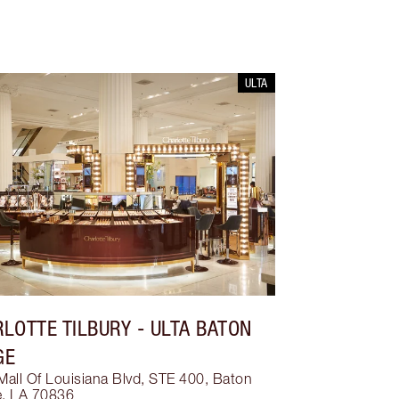
ULTA
LOTTE TILBURY
- ULTA BATON
GE
all Of Louisiana Blvd, STE 400, Baton
, LA 70836