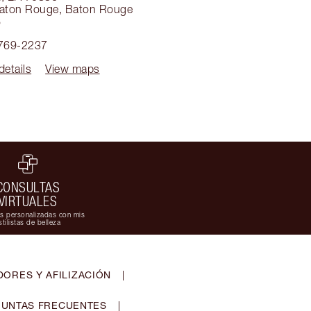
Baton Rouge
,
Baton Rouge
6
 769-2237
details
View maps
CONSULTAS
VIRTUALES
s personalizadas con mis
stilistas de belleza
ORES Y AFILIZACIÓN
|
UNTAS FRECUENTES
|