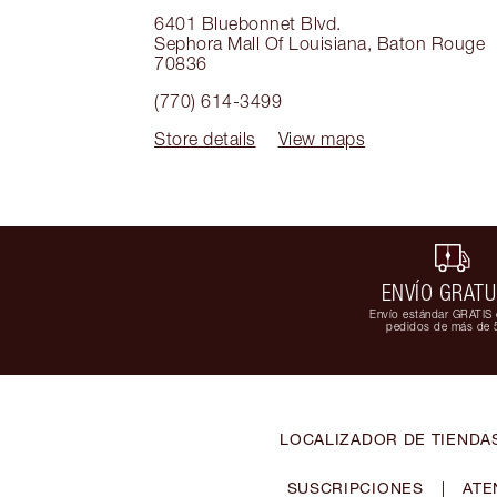
6401 Bluebonnet Blvd.
Sephora Mall Of Louisiana
,
Baton Rouge
70836
(770) 614-3499
Store details
View maps
ENVÍO GRATU
Envío estándar GRATIS 
pedidos de más de 
LOCALIZADOR DE TIENDA
SUSCRIPCIONES
|
ATE