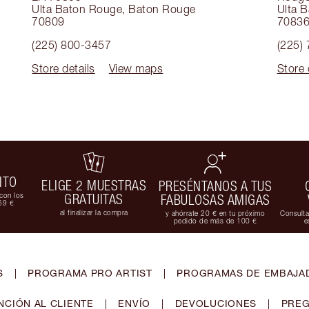
Ulta Baton Rouge
,
Baton Rouge
Ulta 
70809
7083
(225) 800-3457
(225)
Store details
View maps
Store 
ITO
ELIGE 2 MUESTRAS
PRESÉNTANOS A TUS
con los
GRATUITAS
FABULOSAS AMIGAS
59 €
al finalizar la compra
y ahórrate 20 € en tu próximo
Consulta
pedido de más de 100 €
e
S
|
PROGRAMA PRO ARTIST
|
PROGRAMAS DE EMBAJAD
NCIÓN AL CLIENTE
|
ENVÍO
|
DEVOLUCIONES
|
PREG