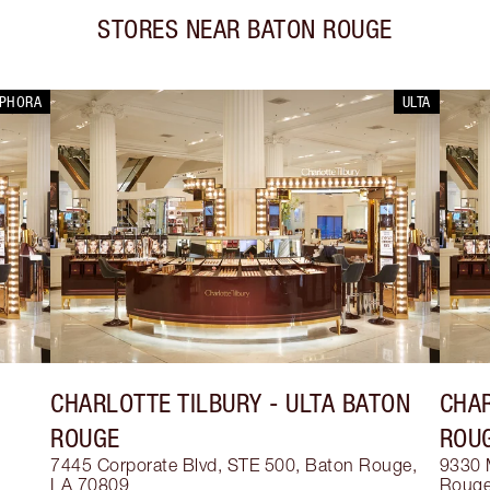
STORES NEAR
BATON ROUGE
EPHORA
ULTA
CHARLOTTE TILBURY
- ULTA BATON
CHAR
ROUGE
ROU
7445 Corporate Blvd, STE 500, Baton Rouge,
9330 M
LA 70809
Rouge