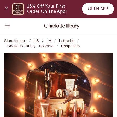
15% Off Your First 
OPEN APP
Order On The App!
/
/
/
/
Store locator
US
LA
Lafayette
/
Charlotte Tilbury - Sephora
Shop Gifts