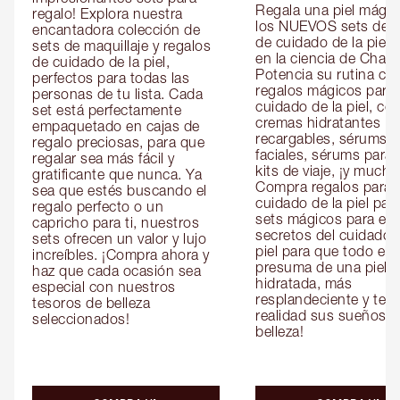
Regala una piel mágic
regalo! Explora nuestra 
los NUEVOS sets de re
encantadora colección de 
de cuidado de la piel 
sets de maquillaje y regalos 
en la ciencia de Charlot
de cuidado de la piel, 
Potencia su rutina con
perfectos para todas las 
regalos mágicos para e
personas de tu lista. Cada 
cuidado de la piel, co
set está perfectamente 
cremas hidratantes 
empaquetado en cajas de 
recargables, sérums 
regalo preciosas, para que 
faciales, sérums para o
regalar sea más fácil y 
kits de viaje, ¡y mucho
gratificante que nunca. Ya 
Compra regalos para el
sea que estés buscando el 
cuidado de la piel para 
regalo perfecto o un 
sets mágicos para ella 
capricho para ti, nuestros 
secretos del cuidado d
sets ofrecen un valor y lujo 
piel para que todo el 
increíbles. ¡Compra ahora y 
presuma de una piel 
haz que cada ocasión sea 
hidratada, más 
especial con nuestros 
resplandeciente y tersa
tesoros de belleza 
realidad sus sueños de
seleccionados!
belleza!