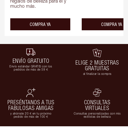
regalos de belleza para él y 
mucho más.
COMPRA YA
COMPRA YA
ENVÍO GRATUITO
ELIGE 2 MUESTRAS
Envío estándar GRATIS con los
GRATUITAS
pedidos de más de 59 €
al finalizar la compra
PRESÉNTANOS A TUS
CONSULTAS
FABULOSAS AMIGAS
VIRTUALES
y ahórrate 20 € en tu próximo
Consultas personalizadas con mis
pedido de más de 100 €
estilistas de belleza