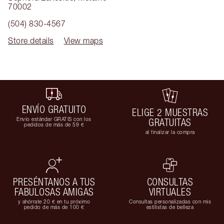
70002
(504) 830-4567
Store details
View maps
ENVÍO GRATUITO
ELIGE 2 MUESTRAS
Envío estándar GRATIS con los
GRATUITAS
pedidos de más de 59 €
al finalizar la compra
PRESÉNTANOS A TUS
CONSULTAS
FABULOSAS AMIGAS
VIRTUALES
y ahórrate 20 € en tu próximo
Consultas personalizadas con mis
pedido de más de 100 €
estilistas de belleza