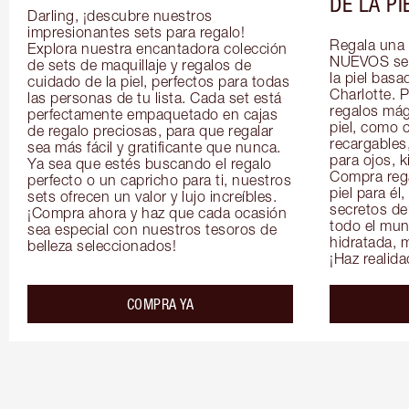
DE LA PI
Darling, ¡descubre nuestros 
impresionantes sets para regalo! 
Regala una 
Explora nuestra encantadora colección 
NUEVOS sets
de sets de maquillaje y regalos de 
la piel basa
cuidado de la piel, perfectos para todas 
Charlotte. P
las personas de tu lista. Cada set está 
regalos mági
perfectamente empaquetado en cajas 
piel, como 
de regalo preciosas, para que regalar 
recargables
sea más fácil y gratificante que nunca. 
para ojos, k
Ya sea que estés buscando el regalo 
Compra rega
perfecto o un capricho para ti, nuestros 
piel para él,
sets ofrecen un valor y lujo increíbles. 
secretos del
¡Compra ahora y haz que cada ocasión 
todo el mun
sea especial con nuestros tesoros de 
hidratada, m
belleza seleccionados!
¡Haz realid
COMPRA YA