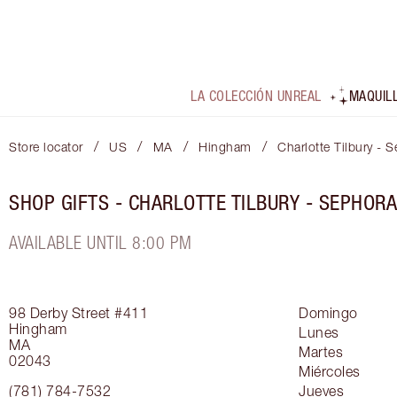
LA COLECCIÓN UNREAL
MAQUIL
/
/
/
/
Store locator
US
MA
Hingham
Charlotte Tilbury -
SHOP GIFTS - CHARLOTTE TILBURY - SEPHOR
AVAILABLE UNTIL 8:00 PM
98 Derby Street
#411
Domingo
Hingham
Lunes
MA
Martes
02043
Miércoles
(781) 784-7532
Jueves