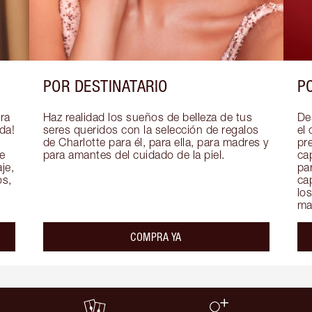
POR DESTINATARIO
P
ra 
Haz realidad los sueños de belleza de tus 
De
a! 
seres queridos con la selección de regalos 
el 
de Charlotte para él, para ella, para madres y 
pre
 
para amantes del cuidado de la piel.
ca
e, 
par
s, 
ca
lo
maq
COMPRA YA