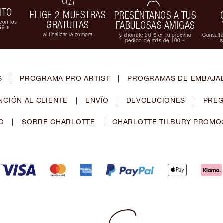
ITO
ELIGE 2 MUESTRAS
PRESÉNTANOS A TUS
con los
GRATUITAS
FABULOSAS AMIGAS
59 €
al finalizar la compra
y ahórrate 20 € en tu próximo
Consulta
pedido de más de 100 €
e
S
|
PROGRAMA PRO ARTIST
|
PROGRAMAS DE EMBAJAD
NCIÓN AL CLIENTE
|
ENVÍO
|
DEVOLUCIONES
|
PREG
O
|
SOBRE CHARLOTTE
|
CHARLOTTE TILBURY PROMO