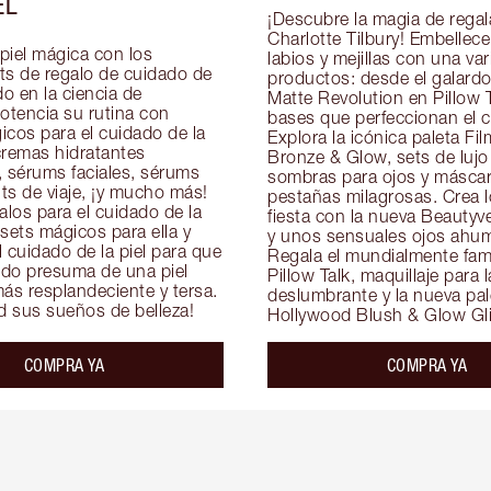
EL
¡Descubre la magia de regala
Charlotte Tilbury! Embellece 
piel mágica con los 
labios y mejillas con una var
 de regalo de cuidado de 
productos: desde el galardon
do en la ciencia de 
Matte Revolution en Pillow T
otencia su rutina con 
bases que perfeccionan el cu
cos para el cuidado de la 
Explora la icónica paleta Film
cremas hidratantes 
Bronze & Glow, sets de lujo 
, sérums faciales, sérums 
sombras para ojos y máscar
its de viaje, ¡y mucho más! 
pestañas milagrosas. Crea l
los para el cuidado de la 
fiesta con la nueva Beautyve
 sets mágicos para ella y 
y unos sensuales ojos ahum
 cuidado de la piel para que 
Regala el mundialmente famo
do presuma de una piel 
Pillow Talk, maquillaje para la
ás resplandeciente y tersa. 
deslumbrante y la nueva pale
ad sus sueños de belleza!
Hollywood Blush & Glow Gli
COMPRA YA
COMPRA YA