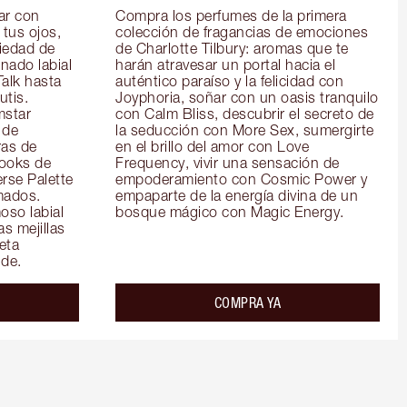
r con 
Compra los perfumes de la primera 
tus ojos, 
colección de fragancias de emociones 
iedad de 
de Charlotte Tilbury: aromas que te 
ado labial 
harán atravesar un portal hacia el 
alk hasta 
auténtico paraíso y la felicidad con 
tis. 
Joyphoria, soñar con un oasis tranquilo 
star 
con Calm Bliss, descubrir el secreto de 
de 
la seducción con More Sex, sumergirte 
as de 
en el brillo del amor con Love 
ooks de 
Frequency, vivir una sensación de 
rse Palette 
empoderamiento con Cosmic Power y 
ados. 
empaparte de la energía divina de un 
so labial 
bosque mágico con Magic Energy.
s mejillas 
ta 
de.
COMPRA YA