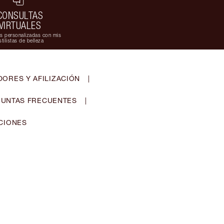
CONSULTAS
VIRTUALES
s personalizadas con mis
stilistas de belleza
ORES Y AFILIZACIÓN
|
UNTAS FRECUENTES
|
CIONES