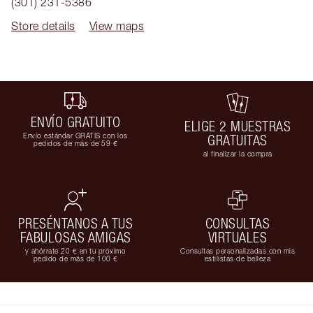
(301) 231-5386
Store details
View maps
ENVÍO GRATUITO
ELIGE 2 MUESTRAS
Envío estándar GRATIS con los
GRATUITAS
pedidos de más de 59 €
al finalizar la compra
PRESÉNTANOS A TUS
CONSULTAS
FABULOSAS AMIGAS
VIRTUALES
y ahórrate 20 € en tu próximo
Consultas personalizadas con mis
pedido de más de 100 €
estilistas de belleza