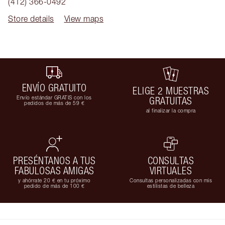
(412) 366-0492
Store details
View maps
ENVÍO GRATUITO
ELIGE 2 MUESTRAS
Envío estándar GRATIS con los
GRATUITAS
pedidos de más de 59 €
al finalizar la compra
PRESÉNTANOS A TUS
CONSULTAS
FABULOSAS AMIGAS
VIRTUALES
y ahórrate 20 € en tu próximo
Consultas personalizadas con mis
pedido de más de 100 €
estilistas de belleza