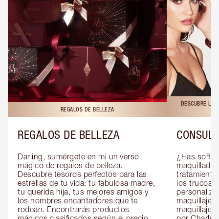
DESCUBRE LAS 
REGALOS DE BELLEZA
REGALOS DE BELLEZA
CONSULT
Darling, sumérgete en mi universo 
¿Has soñado
mágico de regalos de belleza. 
maquillador 
Descubre tesoros perfectos para las 
tratamientos
estrellas de tu vida: tu fabulosa madre, 
los trucos?
tu querida hija, tus mejores amigos y 
personaliza
los hombres encantadores que te 
maquillaje c
rodean. Encontrarás productos 
maquillaje o
mágicos clasificados según el precio, 
por Charlott