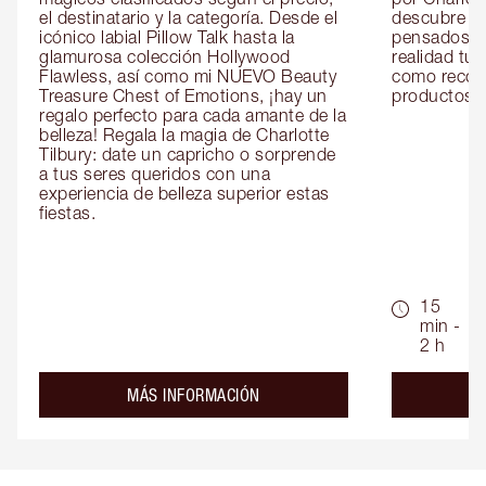
el destinatario y la categoría. Desde el 
descubre sec
icónico labial Pillow Talk hasta la 
pensados es
glamurosa colección Hollywood 
realidad tus
Flawless, así como mi NUEVO Beauty 
como recom
Treasure Chest of Emotions, ¡hay un 
productos id
regalo perfecto para cada amante de la 
belleza! Regala la magia de Charlotte 
Tilbury: date un capricho o sorprende 
a tus seres queridos con una 
experiencia de belleza superior estas 
fiestas.
15
min -
2 h
about the
MÁS INFORMACIÓN