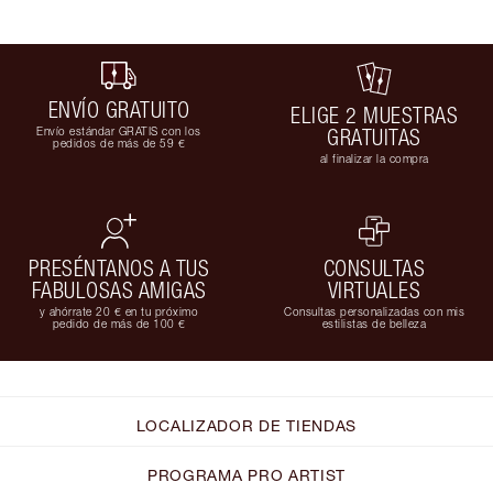
ENVÍO GRATUITO
ELIGE 2 MUESTRAS
Envío estándar GRATIS con los
GRATUITAS
pedidos de más de 59 €
al finalizar la compra
PRESÉNTANOS A TUS
CONSULTAS
FABULOSAS AMIGAS
VIRTUALES
y ahórrate 20 € en tu próximo
Consultas personalizadas con mis
pedido de más de 100 €
estilistas de belleza
LOCALIZADOR DE TIENDAS
PROGRAMA PRO ARTIST