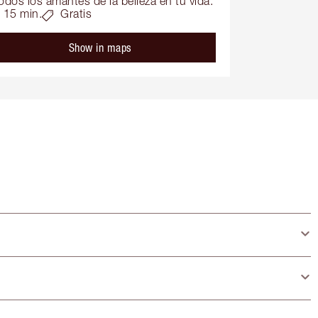
odos los amantes de la belleza en tu vida.
15 min.
Gratis
Show in maps