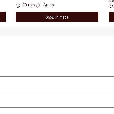
a t
30 min.
Gratis
Show in maps