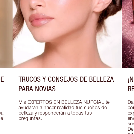
DE
TRUCOS Y CONSEJOS DE BELLEZA
¡
PARA NOVIAS
R
Mis EXPERTOS EN BELLEZA NUPCIAL te 
Dar
ayudarán a hacer realidad tus sueños de 
co
a 
belleza y responderán a todas tus 
exp
e 
preguntas.
en
se
De