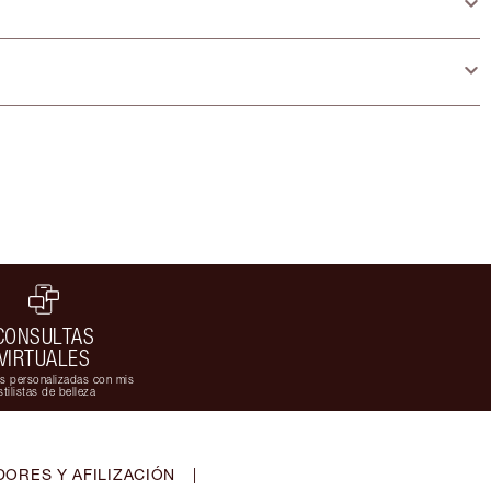
CONSULTAS
VIRTUALES
s personalizadas con mis
stilistas de belleza
ORES Y AFILIZACIÓN
|