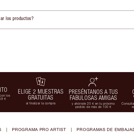
ar los productos?
ITO
ELIGE 2 MUESTRAS
PRESÉNTANOS A TUS
con los
GRATUITAS
FABULOSAS AMIGAS
59 €
al finalizar la compra
y ahórrate 20 € en tu próximo
Consulta
pedido de más de 100 €
e
S
|
PROGRAMA PRO ARTIST
|
PROGRAMAS DE EMBAJAD