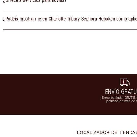
¿Ofrecéis servicios para novias?
¿Podéis mostrarme en Charlotte Tilbury Sephora Hoboken cómo aplic
ENVÍO GRATU
Envío estándar GRATIS 
pedidos de más de 
LOCALIZADOR DE TIENDA