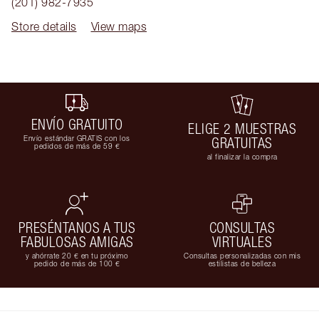
(201) 982-7935
Store details
View maps
ENVÍO GRATUITO
ELIGE 2 MUESTRAS
Envío estándar GRATIS con los
GRATUITAS
pedidos de más de 59 €
al finalizar la compra
PRESÉNTANOS A TUS
CONSULTAS
FABULOSAS AMIGAS
VIRTUALES
y ahórrate 20 € en tu próximo
Consultas personalizadas con mis
pedido de más de 100 €
estilistas de belleza