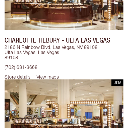
CHARLOTTE TILBURY
- ULTA LAS VEGAS
2186 N Rainbow Blvd, Las Vegas, NV 89108
Ulta Las Vegas
,
Las Vegas
89108
(702) 631-3668
Store details
View maps
ULTA