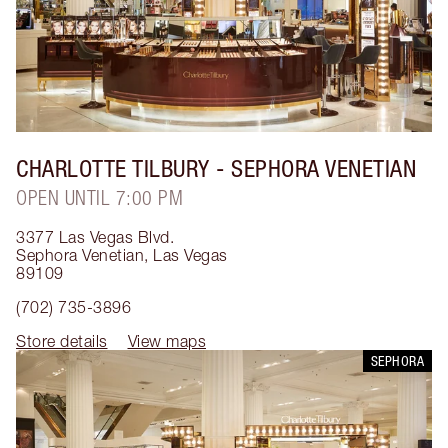
CHARLOTTE TILBURY
- SEPHORA VENETIAN
OPEN UNTIL 7:00 PM
3377 Las Vegas Blvd.
Sephora Venetian
,
Las Vegas
89109
(702) 735-3896
Store details
View maps
SEPHORA