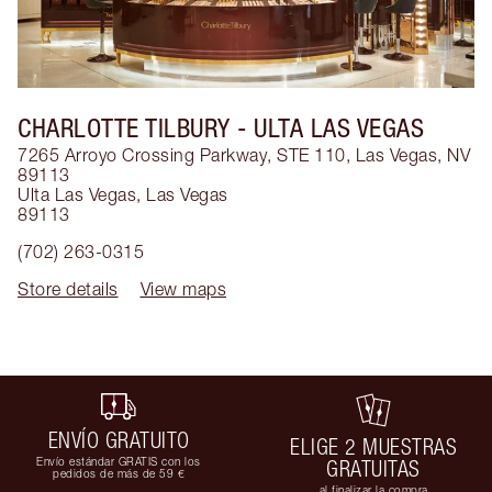
CHARLOTTE TILBURY
- ULTA LAS VEGAS
7265 Arroyo Crossing Parkway, STE 110, Las Vegas, NV
89113
Ulta Las Vegas
,
Las Vegas
89113
(702) 263-0315
Store details
View maps
ENVÍO GRATUITO
ELIGE 2 MUESTRAS
Envío estándar GRATIS con los
GRATUITAS
pedidos de más de 59 €
al finalizar la compra