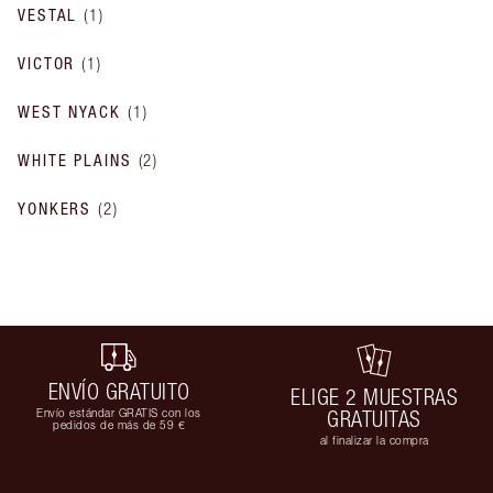
VESTAL
(
1
)
VICTOR
(
1
)
WEST NYACK
(
1
)
WHITE PLAINS
(
2
)
YONKERS
(
2
)
ENVÍO GRATUITO
ELIGE 2 MUESTRAS
Envío estándar GRATIS con los
GRATUITAS
pedidos de más de 59 €
al finalizar la compra