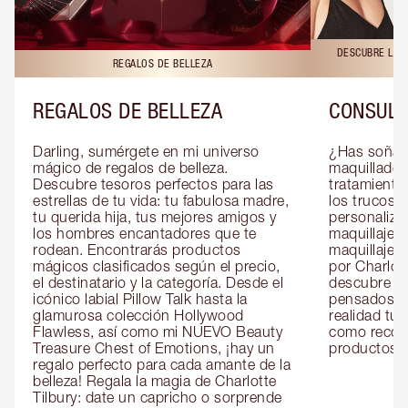
DESCUBRE LAS 
REGALOS DE BELLEZA
REGALOS DE BELLEZA
CONSULT
Darling, sumérgete en mi universo 
¿Has soñado
mágico de regalos de belleza. 
maquillador 
Descubre tesoros perfectos para las 
tratamientos
estrellas de tu vida: tu fabulosa madre, 
los trucos?
tu querida hija, tus mejores amigos y 
personaliza
los hombres encantadores que te 
maquillaje c
rodean. Encontrarás productos 
maquillaje o
mágicos clasificados según el precio, 
por Charlott
el destinatario y la categoría. Desde el 
descubre sec
icónico labial Pillow Talk hasta la 
pensados es
glamurosa colección Hollywood 
realidad tus
Flawless, así como mi NUEVO Beauty 
como recom
Treasure Chest of Emotions, ¡hay un 
productos id
regalo perfecto para cada amante de la 
belleza! Regala la magia de Charlotte 
Tilbury: date un capricho o sorprende 