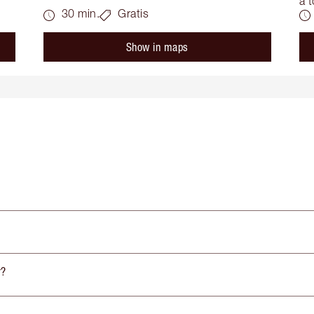
a t
30 min.
Gratis
Show in maps
r?