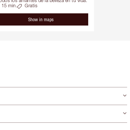
odos los amantes de la belleza en tu vida.
15 min.
Gratis
Show in maps