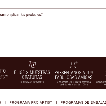
 cómo aplicar los productos?
ITO
ELIGE 2 MUESTRAS
PRESÉNTANOS A TUS
con los
GRATUITAS
FABULOSAS AMIGAS
59 €
al finalizar la compra
y ahórrate 20 € en tu próximo
Consulta
pedido de más de 100 €
e
S
|
PROGRAMA PRO ARTIST
|
PROGRAMAS DE EMBAJAD