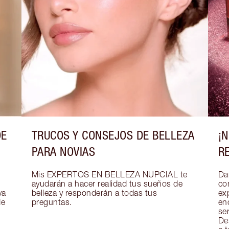
DE
TRUCOS Y CONSEJOS DE BELLEZA
¡
PARA NOVIAS
R
Mis EXPERTOS EN BELLEZA NUPCIAL te 
Dar
ayudarán a hacer realidad tus sueños de 
co
a 
belleza y responderán a todas tus 
exp
e 
preguntas.
en
se
De