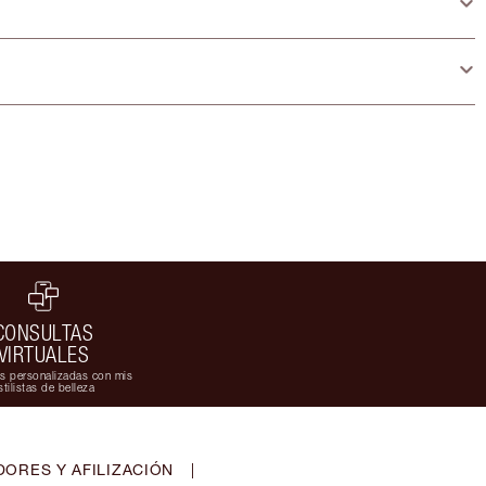
CONSULTAS
VIRTUALES
s personalizadas con mis
stilistas de belleza
ORES Y AFILIZACIÓN
|