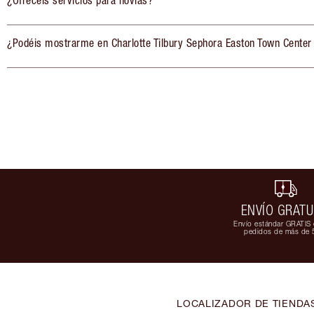
¿Ofrecéis servicios para novias?
¿Podéis mostrarme en Charlotte Tilbury Sephora Easton Town Center
ENVÍO GRATU
Envío estándar GRATIS 
pedidos de más de 
LOCALIZADOR DE TIENDA