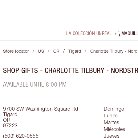
LA COLECCIÓN UNREAL
MAQUIL
/
/
/
/
Store locator
US
OR
Tigard
Charlotte Tilbury - Nor
SHOP GIFTS - CHARLOTTE TILBURY - NORDST
AVAILABLE UNTIL 8:00 PM
9700 SW Washington Square Rd
Domingo
Tigard
Lunes
OR
Martes
97223
Miércoles
(503) 620-0555
Jueves