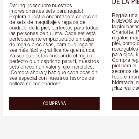
DE LA PI
Darling, ¡descubre nuestros 
impresionantes sets para regalo! 
Regala una 
Explora nuestra encantadora colección 
NUEVOS sets
de sets de maquillaje y regalos de 
la piel basa
cuidado de la piel, perfectos para todas 
Charlotte. P
las personas de tu lista. Cada set está 
regalos mági
perfectamente empaquetado en cajas 
piel, como 
de regalo preciosas, para que regalar 
recargables
sea más fácil y gratificante que nunca. 
para ojos, k
Ya sea que estés buscando el regalo 
Compra rega
perfecto o un capricho para ti, nuestros 
piel para él,
sets ofrecen un valor y lujo increíbles. 
secretos del
¡Compra ahora y haz que cada ocasión 
todo el mun
sea especial con nuestros tesoros de 
hidratada, m
belleza seleccionados!
¡Haz realid
COMPRA YA