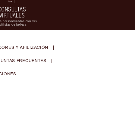
CONSULTAS
VIRTUALES
s personalizadas con mis
stilistas de belleza
ORES Y AFILIZACIÓN
|
UNTAS FRECUENTES
|
CIONES