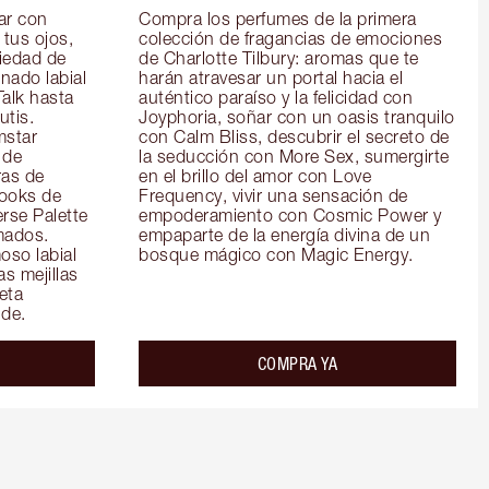
r con 
Compra los perfumes de la primera 
tus ojos, 
colección de fragancias de emociones 
iedad de 
de Charlotte Tilbury: aromas que te 
ado labial 
harán atravesar un portal hacia el 
alk hasta 
auténtico paraíso y la felicidad con 
tis. 
Joyphoria, soñar con un oasis tranquilo 
star 
con Calm Bliss, descubrir el secreto de 
de 
la seducción con More Sex, sumergirte 
as de 
en el brillo del amor con Love 
ooks de 
Frequency, vivir una sensación de 
rse Palette 
empoderamiento con Cosmic Power y 
ados. 
empaparte de la energía divina de un 
so labial 
bosque mágico con Magic Energy.
s mejillas 
ta 
de.
COMPRA YA