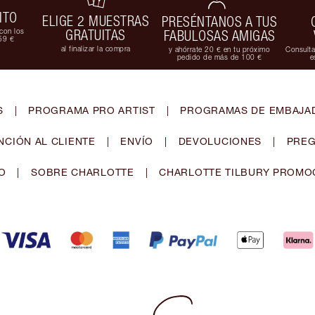
ITO
ELIGE 2 MUESTRAS
PRESÉNTANOS A TUS
con los
GRATUITAS
FABULOSAS AMIGAS
59 €
al finalizar la compra
y ahórrate 20 € en tu próximo
Consulta
pedido de más de 100 €
e
S
|
PROGRAMA PRO ARTIST
|
PROGRAMAS DE EMBAJAD
NCIÓN AL CLIENTE
|
ENVÍO
|
DEVOLUCIONES
|
PREG
O
|
SOBRE CHARLOTTE
|
CHARLOTTE TILBURY PROMO