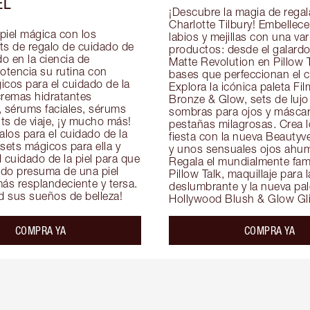
EL
¡Descubre la magia de regala
Charlotte Tilbury! Embellece 
piel mágica con los 
labios y mejillas con una var
 de regalo de cuidado de 
productos: desde el galardon
do en la ciencia de 
Matte Revolution en Pillow T
otencia su rutina con 
bases que perfeccionan el cu
cos para el cuidado de la 
Explora la icónica paleta Film
cremas hidratantes 
Bronze & Glow, sets de lujo 
, sérums faciales, sérums 
sombras para ojos y máscar
its de viaje, ¡y mucho más! 
pestañas milagrosas. Crea l
los para el cuidado de la 
fiesta con la nueva Beautyve
 sets mágicos para ella y 
y unos sensuales ojos ahum
 cuidado de la piel para que 
Regala el mundialmente famo
do presuma de una piel 
Pillow Talk, maquillaje para la
ás resplandeciente y tersa. 
deslumbrante y la nueva pale
ad sus sueños de belleza!
Hollywood Blush & Glow Gli
COMPRA YA
COMPRA YA