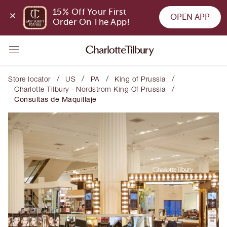
15% Off Your First 
OPEN APP
Order On The App!
/
/
/
/
Store locator
US
PA
King of Prussia
/
Charlotte Tilbury - Nordstrom King Of Prussia
Consultas de Maquillaje